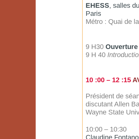
EHESS
, salles d
Paris
Métro : Quai de l
9 H30
Ouverture
9 H 40
Introducti
10 :00 – 12 :15
A
Président de séa
discutant Allen B
Wayne State Unive
10:00 – 10:30
Claudine Fontano