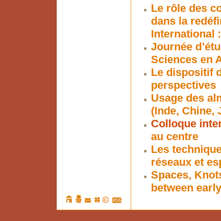
Le rôle des c
dans la redéf
International :
Journée d’étu
Sciences en 
Le dispositif
perspectives
Usage des alm
(Inde, Chine,
Colloque inte
au centre
Les techniques
réseaux et es
Spaces, Knots
between earl