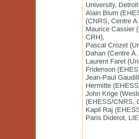
University, Detroi
Alain Blum (EHE
(CNRS, Centre A.
Maurice Cassier
CRH),
Pascal Crozet (U
Dahan (Centre A.
Laurent Faret (Un
Fridenson (EHES
Jean-Paul Gaudil
Hermitte (EHES
John Krige (West
(EHESS/CNRS, Ce
Kapil Raj (EHESS,
Paris Diderot, LI