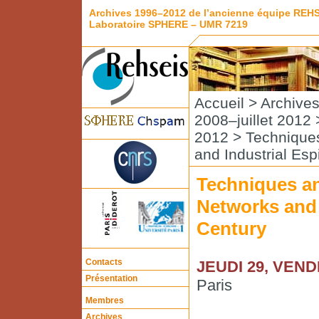
Archives 1996–2012 de l’ancienne équipe REH
Laboratoire SPHERE – UMR 7219
Accueil
>
Archive
2008–juillet 2012
2012
> Techniques
and Industrial Es
Techniques an
Networks and 
Century
Contacts
JEUDI 29, VEND
Présentation
Paris
Membres
Archives