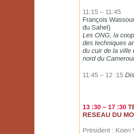
11:15 – 11:45
François Wassouni
du Sahel)
Les ONG, la coopé
des techniques ar
du cuir de la vill
nord du Camerou
11:45 – 12 :15
Di
13 :30 – 17 :30
T
RESEAU DU M
Président : Koen 