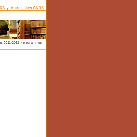
NRS
Autres sites CNRS
es 2011-2012
>
programmes