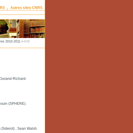
NRS
Autres sites CNRS
res 2010-2011
>
AXE
Durand-Richard.
abouin (SPHERE).
 Diderot) , Sean Walsh.