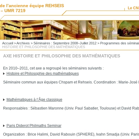
de l’ancienne équipe REHSEIS
Le C
 – UMR 7219
Accueil
>
Archives
>
Séminaires : Septembre 2008–Juillet 2012
>
Programmes des séminai
HISTOIRE ET PHILOSOPHIE DES MATHÉMATIQUES
AXE HISTOIRE ET PHILOSOPHIE DES MATHÉMATIQUES
En 2010–2011, cet axe a regroupé les séminaires suivants :
Histoire et Philosophie des mathématiques
Séminaire commun aux équipes Chspam et Rehseis. Coordination : Marie-José 
Mathématiques à l’Âge classique
Responsables : Sébastien Maronne (Univ. Paul Sabatier, Toulouse) et David R
Paris Diderot Philmaths Seminar
Organization : Brice Halimi, David Rabouin (SPHERE), Ivahn Smadja (Univ. Paris