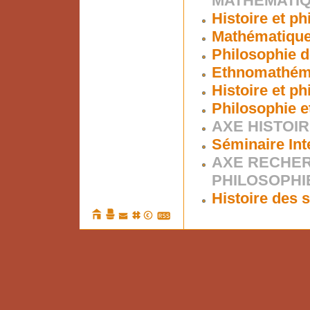
MATHÉMATI
Histoire et p
Mathématiques
Philosophie d
Ethnomathém
Histoire et p
Philosophie e
AXE HISTOIR
Séminaire Int
AXE RECHER
PHILOSOPHI
Histoire des s