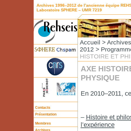
Archives 1996–2012 de l’ancienne équipe REH
Laboratoire SPHERE – UMR 7219
Accueil
>
Archive
2012
>
Programme
HISTOIRE ET PH
AXE HISTOIR
PHYSIQUE
En 2010–2011, cet
Contacts
Présentation
–
Histoire et phil
l’expérience
Membres
Archives