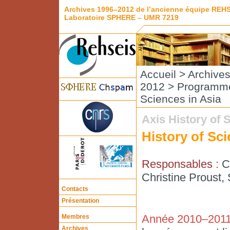
Archives 1996–2012 de l’ancienne équipe REH
Laboratoire SPHERE – UMR 7219
Accueil
>
Archive
2012
>
Programme
Sciences in Asia
Axis History of 
History of Sci
Responsables :
C
Christine Prous
Contacts
Présentation
Année 2010–201
Membres
Archives