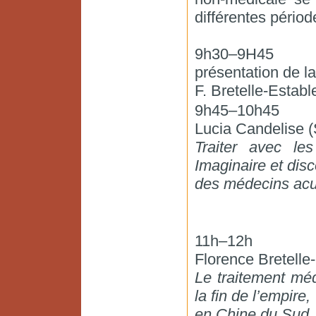
différentes période
9h30–9H45
présentation de l
F. Bretelle-Establ
9h45–10h45
Lucia Candelise
Traiter avec le
Imaginaire et dis
des médecins acu
11h–12h
Florence Bretell
Le traitement méd
la fin de l’empire,
en Chine du Sud.