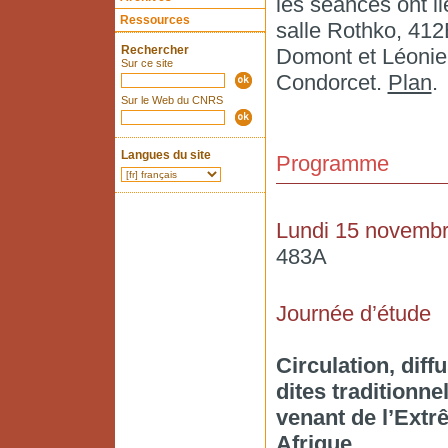
les séances ont li
Ressources
salle Rothko, 412B
Rechercher
Domont et Léonie
Sur ce site
Condorcet.
Plan
.
Sur le Web du CNRS
Langues du site
Programme
Lundi 15 novemb
483A
Journée d’étude
Circulation, diff
dites traditionnel
venant de l’Extr
Afrique