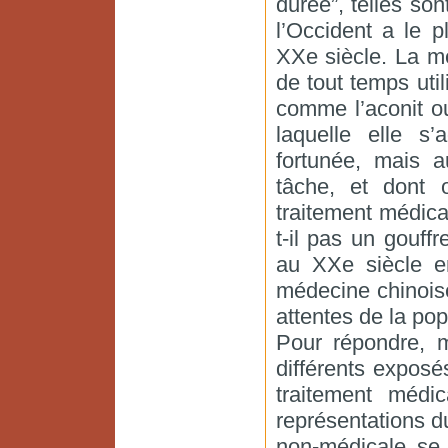
durée”, telles so
l’Occident a le 
XXe siècle. La m
de tout temps ut
comme l’aconit ou
laquelle elle s’
fortunée, mais a
tâche, et dont 
traitement médical
t-il pas un gouff
au XXe siècle e
médecine chinoise 
attentes de la pop
Pour répondre, m
différents exposé
traitement médi
représentations d
non-médicale se