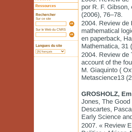
por R. F. Gibson,
Ressources
(2006), 76–78.
Rechercher
Sur ce site
2004. Review de F
mathematical logic
Sur le Web du CNRS
en paperback, Har
Mathematica, 31 
Langues du site
2004. Review de T
account of the fo
M. Giaquinto ( Ox
Metascience13 (2
GROSHOLZ, Emi
Jones, The Good Li
Descartes, Pascal,
Early Science and
2007. « Review Es