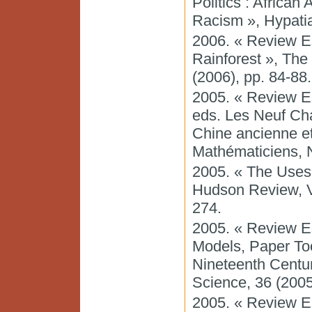
Politics : Africa
Racism », Hypatia
2006. « Review Es
Rainforest », The 
(2006), pp. 84-88.
2005. « Review E
eds. Les Neuf Cha
Chine ancienne e
Mathématiciens, No
2005. « The Uses 
Hudson Review, Vo
274.
2005. « Review Es
Models, Paper Too
Nineteenth Centur
Science, 36 (2005
2005. « Review Es