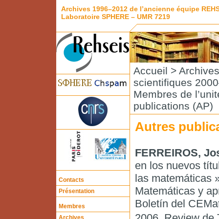
Archives 1996–2012 de l’ancienne équipe REH
Laboratoire SPHERE – UMR 7219
Accueil
>
Archive
scientifiques 200
Membres de l’unité
publications (AP)
Autres public
FERREIROS, Jo
en los nuevos tít
las matemáticas »
Contacts
Matemáticas y ap
Présentation
Boletín del CEMat
Membres
2006. Review de 
Archives