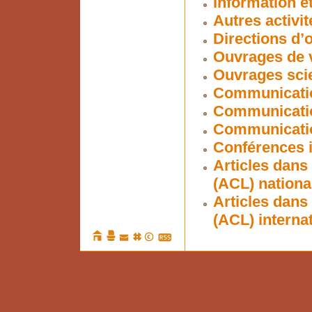
Information et
Autres activit
Directions d’
Ouvrages de v
Ouvrages scie
Communicatio
Communicatio
Communication
Conférences i
Articles dans
(ACL) nationa
Articles dans
(ACL) interna