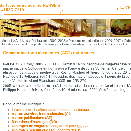
de l’ancienne équipe REHSEIS
Le C
 – UMR 7219
Accueil
>
Archives
>
Publications 2000–2008
>
Productions scientifiques 2000–2007
>
Publ
Membres de l’unité en poste à l’étranger
> Communications avec actes (ACT) nationales
Communications avec actes (ACT) nationales
GROSHOLZ, Emily, 2005
. « Jules Vuillemin’s La philosophie de l’algèbre : the p
mathematics », Colloque en hommage à l’œuvre de Jules Vuillemin, Centre d’hist
philosophies arabes et médiévales, Roshdi Rashed et Pierre Pellegren, 26-29 jui
Rashed et P. Pellegren (éd.), Philosophie des mathématiques et théorie de la co
Jules Vuillemin, Albert Blanchard, 2005, pp. 253-270.
2005. « Locke and Leibniz on the Adjustment of Judgment », Locke et Leibniz, 
Philippe Hamou, Université de Paris 10, Nanterre, oct. 2004. Acts forthcoming.
Dans la même rubrique :
Information et culture scientifique et technique
Autres activités internationales (AI)
Autres publications (AP)
Directions d’ouvrages (DO)
Ouvrages de vulgarisation (ou chapitres) (OV)
Ouvrages scientifiques (ou chapitres) (OS)