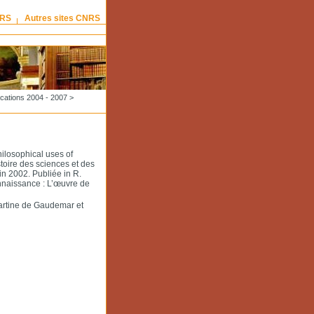
NRS
Autres sites CNRS
ications 2004 - 2007
>
hilosophical uses of
oire des sciences et des
n 2002. Publiée in R.
nnaissance : L’œuvre de
Martine de Gaudemar et