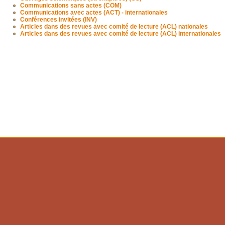
Communications sans actes (COM)
Communications avec actes (ACT) - internationales
Conférences invitées (INV)
Articles dans des revues avec comité de lecture (ACL) nationales
Articles dans des revues avec comité de lecture (ACL) internationales