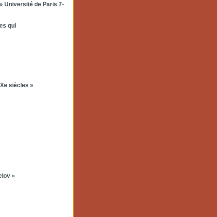
 Université de Paris 7-
es qui
Xe siècles »
elov »