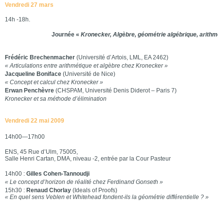
Vendredi 27 mars
14h -18h.
Journée «
Kronecker, Algèbre, géométrie algébrique, arithm
Frédéric Brechenmacher
(Université d’Artois, LML, EA 2462)
« Articulations entre arithmétique et algèbre chez Kronecker »
Jacqueline Boniface
(Université de Nice)
« Concept et calcul chez Kronecker »
Erwan Penchèvre
(CHSPAM, Université Denis Diderot – Paris 7)
Kronecker et sa méthode d’élimination
Vendredi 22 mai 2009
14h00—17h00
ENS, 45 Rue d’Ulm, 75005,
Salle Henri Cartan, DMA, niveau -2, entrée par la Cour Pasteur
14h00 :
Gilles Cohen-Tannoudji
« Le concept d’horizon de réalité chez Ferdinand Gonseth »
15h30 :
Renaud Chorlay
(Ideals of Proofs)
« En quel sens Veblen et Whitehead fondent-ils la géométrie différentielle ? »