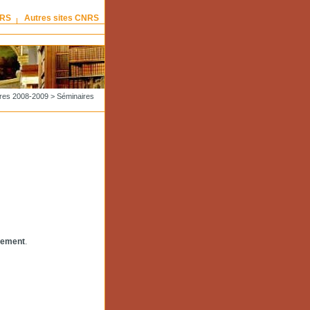
NRS
Autres sites CNRS
res 2008-2009
>
Séminaires
urement
.