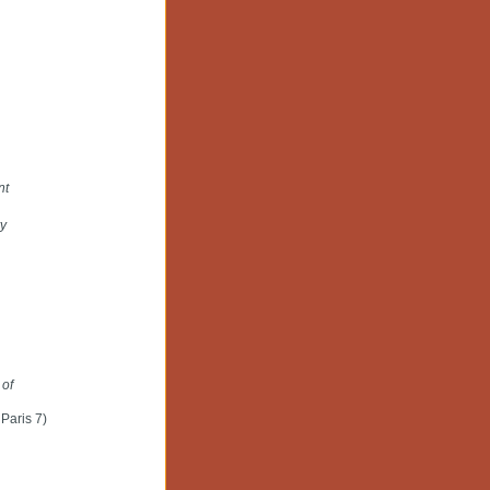
nt
ry
 of
Paris 7)