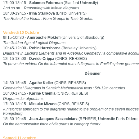
17h00-18h15 -
Solomon Feferman
(Stanford University)
And so on... Reasoning with infinite diagrams
18h30-19h15 -
Irina Starikova
(Bristol University)
The Role of the Visual : From Groups to Their Graphs.
Vendredi 10 Octobre
9h15-10h30 -
Amirouche Moktefi
(University of Strasbourg)
The Golden Age of Logical Diagrams
10h45-12h00 -
Robin Hartshorne
(Berkeley University)
Diagrams in Euclid’s Elements and in Algebraic Geometry : a comparative accou
12h15-13h00 -
Davide Crippa
(CNRS, REHSEIS)
To prove the evident:On the inferential role of diagrams in Euclid’s plane geomet
Déjeuner
14h30-15h45 -
Agathe Keller
(CNRS, REHSEIS)
Geometrical Diagrams in Sanskrit Mathematical texts : 5th-12th centuries
16h00-17h15 -
Karine Chemla
(CNRS, REHSEIS)
Diagrams for algorithms
17h30-18h15 -
Mitsuko Mizuno
(CNRS, REHSEIS)
A historical approach to the diagrams related to the problem of the seven bridges
Königsberg
18h30-19h45 -
Jean-Jacques Szczeciniarz
(REHSEIS, Université Paris-Diderot 
On the demonstrative force of diagrams in category theory
Samedi 11 octobre