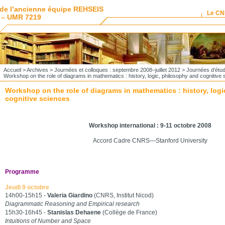
de l’ancienne équipe REHSEIS
Le C
 – UMR 7219
Accueil
>
Archives
>
Journées et colloques : septembre 2008–juillet 2012
>
Journées d’étud
Workshop on the role of diagrams in mathematics : history, logic, philosophy and cognitive
Workshop on the role of diagrams in mathematics : history, log
cognitive sciences
Workshop international : 9-11 octobre 2008
Accord Cadre CNRS—Stanford University
Programme
Jeudi 9 octobre
14h00-15h15 -
Valeria Giardino
(CNRS, Institut Nicod)
Diagrammatic Reasoning and Empirical research
15h30-16h45 -
Stanislas Dehaene
(Collège de France)
Intuitions of Number and Space