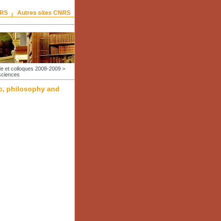
NRS
Autres sites CNRS
e et colloques 2008-2009
>
 sciences
ic, philosophy and