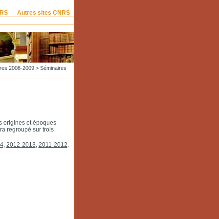
NRS
Autres sites CNRS
res 2008-2009
>
Séminaires
s origines et époques
ra regroupé sur trois
4
,
2012-2013
,
2011-2012
.