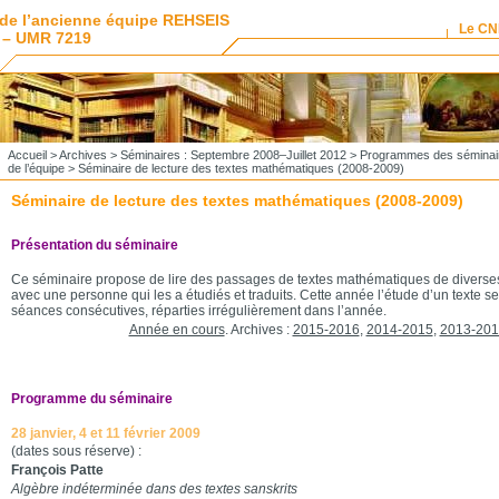
de l’ancienne équipe REHSEIS
Le C
 – UMR 7219
Accueil
>
Archives
>
Séminaires : Septembre 2008–Juillet 2012
>
Programmes des séminai
de l’équipe
> Séminaire de lecture des textes mathématiques (2008-2009)
Séminaire de lecture des textes mathématiques (2008-2009)
Présentation du séminaire
Ce séminaire propose de lire des passages de textes mathématiques de diverse
avec une personne qui les a étudiés et traduits. Cette année l’étude d’un texte se
séances consécutives, réparties irrégulièrement dans l’année.
Année en cours
. Archives :
2015-2016
,
2014-2015
,
2013-201
Programme du séminaire
28 janvier, 4 et 11 février 2009
(dates sous réserve) :
François Patte
Algèbre indéterminée dans des textes sanskrits