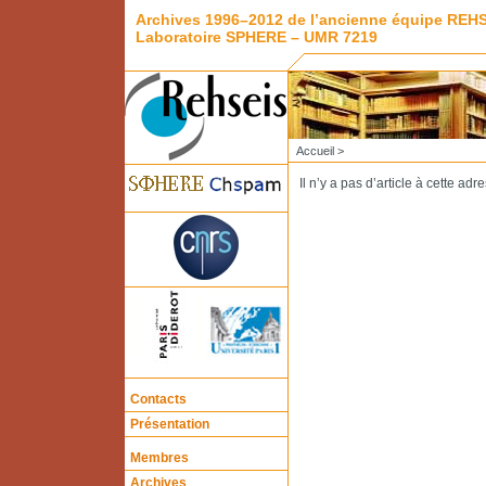
Archives 1996–2012 de l’ancienne équipe REH
Laboratoire SPHERE – UMR 7219
Accueil
>
Il n’y a pas d’article à cette adr
Contacts
Présentation
Membres
Archives