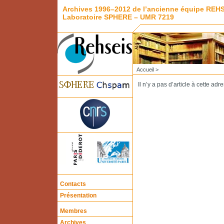
Archives 1996–2012 de l’ancienne équipe REH
Laboratoire SPHERE – UMR 7219
Accueil
>
Il n’y a pas d’article à cette adr
Contacts
Présentation
Membres
Archives