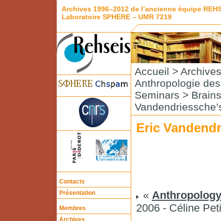
Archives 1996–2012 de l’ancienne équipe REH
Laboratoire SPHERE – UMR 7219
Accueil
>
Archive
Anthropologie de
Seminars
>
Brain
Vandendriessche’s
Eric Vandendr
Contacts
«
Anthropology
Présentation
2006 - Céline Peti
Membres
Archives