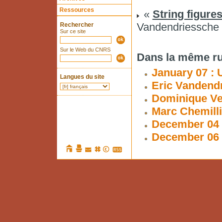
Ressources
«
String figure
Vandendriessche
Rechercher
Sur ce site
Sur le Web du CNRS
Dans la même ru
January 07 : 
Langues du site
Eric Vandend
Dominique Ve
Marc Chemilli
December 04 
December 06 