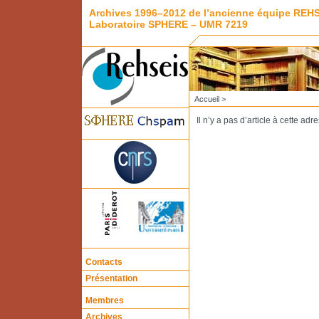
Archives 1996–2012 de l’ancienne équipe REH
Laboratoire SPHERE – UMR 7219
Accueil
>
Il n’y a pas d’article à cette adr
Contacts
Présentation
Membres
Archives