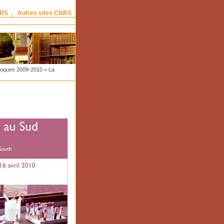
NRS
Autres sites CNRS
lloques 2009-2010
> La