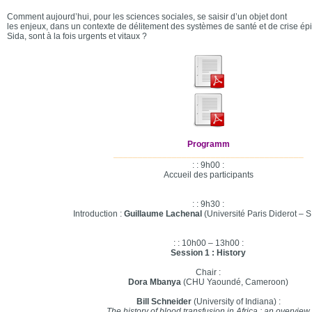
Comment aujourd’hui, pour les sciences sociales, se saisir d’un objet dont
les enjeux, dans un contexte de délitement des systèmes de santé et de crise é
Sida, sont à la fois urgents et vitaux ?
Programm
_______________________________________
: : 9h00 :
Accueil des participants
: : 9h30 :
Introduction :
Guillaume Lachenal
(Université Paris Diderot –
: : 10h00 – 13h00 :
Session 1 : History
Chair :
Dora Mbanya
(CHU Yaoundé, Cameroon)
Bill Schneider
(University of Indiana) :
The history of blood transfusion in Africa : an overview