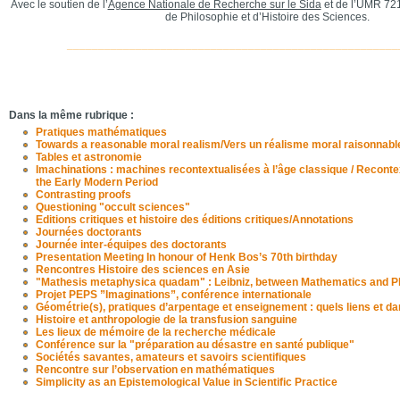
Avec le soutien de l’
Agence Nationale de Recherche sur le Sida
et de l’UMR 72
de Philosophie et d’Histoire des Sciences.
_____________________________________________________
Dans la même rubrique :
Pratiques mathématiques
Towards a reasonable moral realism/Vers un réalisme moral raisonnabl
Tables et astronomie
Imachinations : machines recontextualisées à l’âge classique / Reconte
the Early Modern Period
Contrasting proofs
Questioning "occult sciences"
Editions critiques et histoire des éditions critiques/Annotations
Journées doctorants
Journée inter-équipes des doctorants
Presentation Meeting In honour of Henk Bos’s 70th birthday
Rencontres Histoire des sciences en Asie
"Mathesis metaphysica quadam" : Leibniz, between Mathematics and P
Projet PEPS ”Imaginations”, conférence internationale
Géométrie(s), pratiques d’arpentage et enseignement : quels liens et da
Histoire et anthropologie de la transfusion sanguine
Les lieux de mémoire de la recherche médicale
Conférence sur la "préparation au désastre en santé publique"
Sociétés savantes, amateurs et savoirs scientifiques
Rencontre sur l’observation en mathématiques
Simplicity as an Epistemological Value in Scientific Practice