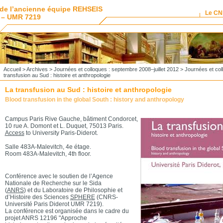
de l’ancienne équipe REHSEIS
Le C
 – UMR 7219
Accueil
>
Archives
>
Journées et colloques : septembre 2008–juillet 2012
>
Journées et co
transfusion au Sud : histoire et anthropologie
La transfusion au Sud : histoire et anthropologie
Blood transfusion in the global South : history and anthropology
Campus Paris Rive Gauche, bâtiment Condorcet,
10 rue A. Domont et L. Duquet, 75013 Paris.
Access
to University Paris-Diderot.
Salle 483A-Malevitch, 4e étage.
Room 483A-Malevitch, 4th floor.
Conférence avec le soutien de l’Agence
Nationale de Recherche sur le Sida
(
ANRS
) et du Laboratoire de Philosophie et
d’Histoire des Sciences
SPHERE
(CNRS-
Université Paris Diderot UMR 7219).
La conférence est organisée dans le cadre du
projet ANRS 12196 "Approche