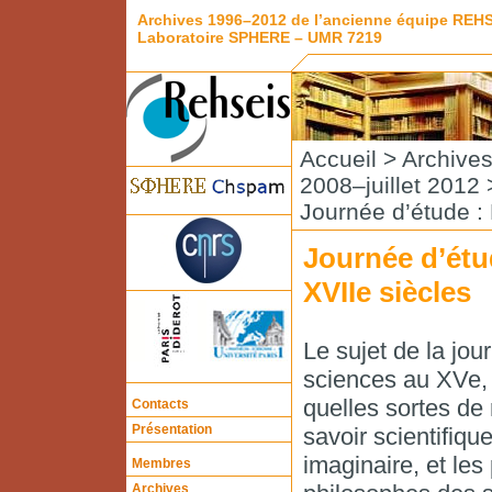
Archives 1996–2012 de l’ancienne équipe REH
Laboratoire SPHERE – UMR 7219
Accueil
>
Archive
2008–juillet 2012
Journée d’étude : 
Journée d’étud
XVIIe siècles
Le sujet de la jou
sciences au XVe, 
quelles sortes de r
Contacts
Présentation
savoir scientifique
imaginaire, et les
Membres
Archives