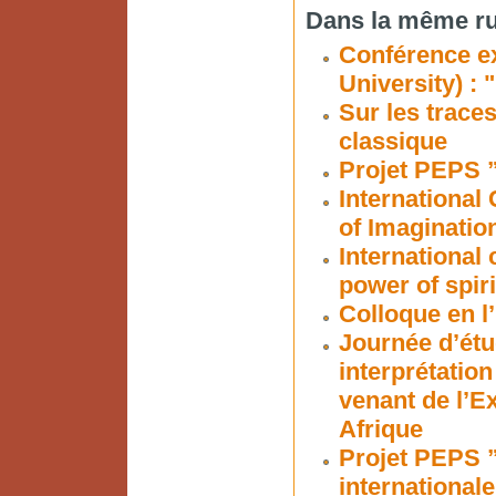
Dans la même ru
Conférence e
University) :
Sur les traces
classique
Projet PEPS ”
International
of Imaginatio
International
power of spiri
Colloque en l
Journée d’étud
interprétation
venant de l’E
Afrique
Projet PEPS ”
internationale