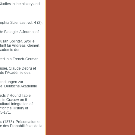
tudies in the history and
phia Scientiae, vol. 4 (2),
de Biologie. A Journal of
san Splinter, Sybille
rift für Andreas Kleinert
Akademie der
ered in a French-German
Buser, Claude Debru et
 de l’Académie des
handlungen zur
ale, Deutsche Akademie
pects ? Round Table
e in Cracow on 9
tural Integration of
for the History of
65-171.
és (1873). Présentation et
e des Probabilités et de la