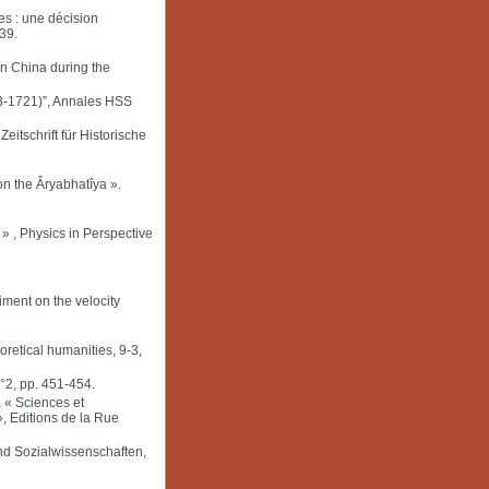
es : une décision
39.
in China during the
33-1721)”, Annales HSS
itschrift für Historische
n the Âryabhatîya ».
 , Physics in Perspective
ment on the velocity
oretical humanities, 9-3,
°2, pp. 451-454.
 « Sciences et
, Editions de la Rue
und Sozialwissenschaften,