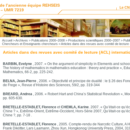
de l’ancienne équipe REHSEIS
Le C
 – UMR 7219
Accueil
>
Archives
>
Publications 2000–2008
>
Productions scientifiques 2000–2007
>
Publ
Chercheurs et Enseignants chercheurs
> Articles dans des revues avec comité de lecture 
Articles dans des revues avec comité de lecture (ACL) internati
BARBIN, Evelyne
, 2007. « On the argument of simplicity in Elements and schoo
The history of mathematics in mathematics education : theory and practice », Edu
Mathematics, 66-2, pp. 225-242.
BELNA, Jean-Pierre
, 2006. « Objectivité et principe de dualité : le § 26 des Fo
de Frege », Revue d’Histoire des Sciences, 59/2, pp. 319-344
BREARD, Andrea
, 2006. « Robert Hart and China’s Statistical Revolution », Mo
pp. 605-630.
BRETELLE-ESTABLET
, Florence
et
CHEMLA, Karine
. 2007. « Qu’était-ce qu’é
Chine ? », Extrême-Orient, Extrême-Occident, Hors-Série 2007, Qu’était-ce qu’é
Chine ?, pp. 7-18 .
BRETELLE-ESTABLET, Florence
, 2005. Compte-rendu de Narcotic Culture, A Hi
Frank Dikötter, Lars Laamann, Zhou Xun, Hongkonog University Press, 2004, 319