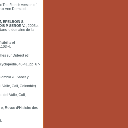
 « The French version of
es » Ann Dermatol
, EPELBOIN S,
IS P, SEROR V.
; 2003e.
 dans le domaine de la
sibility of
:103-4.
es sur Diderot et l’
ncyclopédie, 40-41, pp. 67-
lombia « . Saber y
l Valle, Cali, Colombie)
 del Valle, Cali,
e », Revue d¹Histoire des
8.