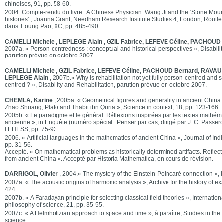
chinoises, 91, pp. 58-60.
2004. Compte-rendu du livre : A Chinese Physician. Wang Ji and the ‘Stone Mou
histories’ , Joanna Grant, Needham Research Institute Studies 4, London, Routl
dans T’oung Pao, XC, pp. 485-490.
CAMELLI Michele , LEPLEGE Alain , GZIL Fabrice, LEFEVE Céline, PACHOUD B
2007a. « Person-centredness : conceptual and historical perspectives », Disabilit
parution prévue en octobre 2007.
CAMELLI Michele , GZIL Fabrice, LEFEVE Céline, PACHOUD Bernard, RAVAU
LEPLEGE Alain
, 2007b.« Why is rehabilitation not yet fully person-centred and 
centred ? », Disability and Rehabilitation, parution prévue en octobre 2007.
CHEMLA, Karine
, 2005a. « Geometrical figures and generality in ancient Chin
Zhao Shuang, Plato and Thabit ibn Qurra », Science in context, 18, pp. 123-166.
2005b. « Le paradigme et le général. Réflexions inspirées par les textes mathém
ancienne », in Enquête (numéro spécial : Penser par cas, dirigé par J. C. Passero
l’EHESS, pp. 75-93 .
2006. « Artificial languages in the mathematics of ancient China », Journal of Ind
pp. 31-56.
Accepté. « On mathematical problems as historically determined artifacts. Reflec
from ancient China ». Accepté par Historia Mathematica, en cours de révision.
DARRIGOL, Olivier
, 2004.« The mystery of the Einstein-Poincaré connection », I
2007a. « The acoustic origins of harmonic analysis », Archive for the history of ex
424.
2007b. « A Faradayan principle for selecting classical field theories », Internationa
philosophy of science, 21, pp. 35-55.
2007c. « A Helmholtzian approach to space and time », à paraître, Studies in the 
science.