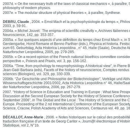
2007d. « On the necessary truth of the laws of classical mechanics », à paraître, S
philosophy of modern physics.
2007e. « The modular structure of physical theories », à paraître, Synthese.
DEBRU, Claude
, 2004. « Ernst Mach et la psychophysiologie du temps », Philoso
2003, p. 59-91.
2004a. « Michel Jouvet : The enigma of scientific creativity », Archives Italiennes 
Neuroscience, 142, pp. 353-357.
2005a. « Sur quelques aspects d’une définition du temps chez Ernst Mach », in Su
Gerstengarbe, Horst Remane et Benno Parthier (éds.), Physica et historia. Festsch
zum 65. Geburtstag, Acta Historica Leopoldina , n° 45, Halle (Saale), Deutsche 
Naturforscher Leopoldina, 2005, pp. 279-285.
2005b. « On a recent opinion of the French national bioethics committee consid
perspective », Poiesis and Praxis, vol. 3, pp. 156-162.
2006a. “Time, from psychology to neuyrophysiology. A historical view”, in Pierre 
Jean-Gaël Barbara (eds), Facets of the history of neuroscience, Comptes rendus
sciences (Biologies), vol. 329, pp. 330-339.
2006b. “Zur Geschichte und Philosophie der Biotechnologien”, Vorträge und Ab
Wissenschaftsgeschichte 2001/2002, Acta Historica Leopoldina n° 46, Halle/Sa
der Naturforscher Leopoldina, 2006, pp. 267-279.
2007. “History of Science in Education and Training in Europe : What New Pros
Discussion at the Second European Society for the History of Science Conferenc
September 2006”, in The Global and the Local : The History of Science and the Cul
Europe. Proceeding of the 2 nd International Conference of the European Society 
Science, Cracow, Polish Academy of Arts and Sciences, Centaurus vol. 49, pp. 1
DÉCAILLOT, Anne-Marie
, 2006. « Notes historiques sur le calcul des probabilit
traduction française d’un texte de Georg Cantor », Journ@l électronique d’Histoir
Statistique, vol 2, N°1b.