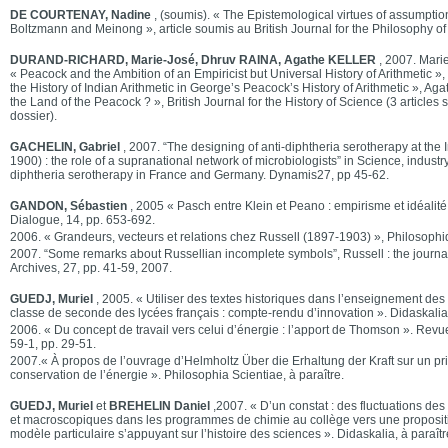
DE COURTENAY, Nadine
, (soumis). « The Epistemological virtues of assumptions
Boltzmann and Meinong », article soumis au British Journal for the Philosophy of
DURAND-RICHARD, Marie-José, Dhruv RAINA, Agathe KELLER
, 2007. Mari
« Peacock and the Ambition of an Empiricist but Universal History of Arithmetic »,
the History of Indian Arithmetic in George’s Peacock’s History of Arithmetic », Aga
the Land of the Peacock ? », British Journal for the History of Science (3 articl
dossier).
GACHELIN, Gabriel
, 2007. “The designing of anti-diphtheria serotherapy at the I
1900) : the role of a supranational network of microbiologists” in Science, indust
diphtheria serotherapy in France and Germany. Dynamis27, pp 45-62.
GANDON, Sébastien
, 2005 « Pasch entre Klein et Peano : empirisme et idéalité
Dialogue, 14, pp. 653-692.
2006. « Grandeurs, vecteurs et relations chez Russell (1897-1903) », Philosophi
2007. “Some remarks about Russellian incomplete symbols”, Russell : the journal
Archives, 27, pp. 41-59, 2007.
GUEDJ, Muriel
, 2005. « Utiliser des textes historiques dans l’enseignement de
classe de seconde des lycées français : compte-rendu d’innovation ». Didaskalia
2006. « Du concept de travail vers celui d’énergie : l’apport de Thomson ». Revu
59-1, pp. 29-51.
2007.« À propos de l’ouvrage d’Helmholtz Über die Erhaltung der Kraft sur un prin
conservation de l’énergie ». Philosophia Scientiae, à paraître.
GUEDJ, Muriel
et
BREHELIN Daniel
,2007. « D’un constat : des fluctuations de
et macroscopiques dans les programmes de chimie au collège vers une propositi
modèle particulaire s’appuyant sur l’histoire des sciences ». Didaskalia, à paraîtr