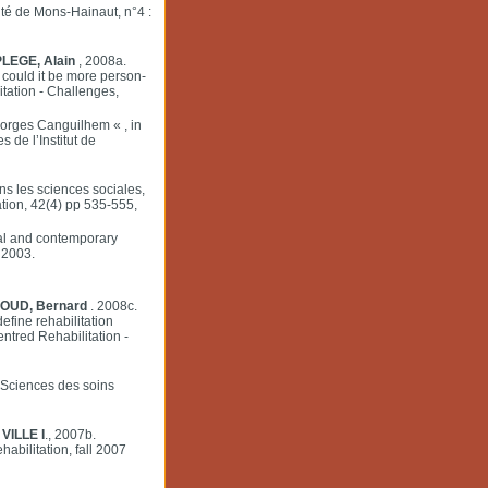
sité de Mons-Hainaut, n°4 :
PLEGE, Alain
, 2008a.
 could it be more person-
itation - Challenges,
orges Canguilhem « , in
 de l’Institut de
s les sciences sociales,
tion, 42(4) pp 535-555,
cal and contemporary
 2003.
CHOUD, Bernard
. 2008c.
efine rehabilitation
entred Rehabilitation -
 Sciences des soins
VILLE I
., 2007b.
abilitation, fall 2007