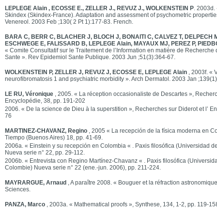
LEPLEGE Alain , ECOSSE E., ZELLER J., REVUZ J., WOLKENSTEIN P
. 2003d.
Skindex (Skindex-France). Adaptation and assessment of psychometric properti
Venereol. 2003 Feb ;130( 2 Pt 1):177-83. French.
BARA C, BERR C, BLACHER J, BLOCH J, BONAITI C, CALVEZ T, DELPECH M
ESCHWEGE E, FALISSARD B, LEPLEGE Alain, MAYAUX MJ, PEREZ P, PIEDBO
« Comite Consultatif sur le Traitement de l’Information en matière de Recherche
Sante ». Rev Epidemiol Sante Publique. 2003 Jun ;51(3):364-67.
WOLKENSTEIN P, ZELLER J, REVUZ J, ECOSSE E, LEPLEGE Alain
, 2003f. « Vi
neurofibromatosis 1 and psychiatric morbidity ». Arch Dermatol. 2003 Jan ;139(1)
LE RU, Véronique
, 2005. « La réception occasionaliste de Descartes », Recherch
Encyclopédie, 38, pp. 191-202
2006. « De la science de Dieu à la superstition », Recherches sur Diderot et l’ E
76
MARTINEZ-CHAVANZ, Regino
, 2005 « La recepción de la física moderna en Co
Tiempo (Buenos Aires) 18, pp. 41-69.
2006a. « Einstein y su recepción en Colombia « . Paxis filosófica (Universidad de
Nueva serie n° 22, pp. 29-112.
2006b. « Entrevista con Regino Martínez-Chavanz « . Paxis filosófica (Universidad
Colombie) Nueva serie n° 22 (ene.-jun. 2006), pp. 211-224.
MAYRARGUE, Arnaud
, A paraître 2008. « Bouguer et la réfraction astronomiqu
Sciences.
PANZA, Marco
, 2003a. « Mathematical proofs », Synthese, 134, 1-2, pp. 119-15