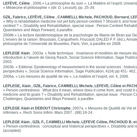
LEFÈVE, Céline
, 2006.« La philosophie du soin », La Matière et l’esprit, Univer
« Médecine et philosophie » (dir. D. Lecourt), pp. 25-34.
GZIL, Fabrice, LEFÈVE, Céline , CAMMELLI, Michele, PACHOUD, Bernard, LE
« Why is rehabilitation medicine not yet fully person-centred ? Should it, and how
centred ? », Disability and Rehabilitation, special issue : Person Centred Rehabil
Quandaries and Ways Forward, à paraître.
2008b.« La lecture épistémologique de la psychologie de Maine de Biran par Ge
L’envers de la raison. Broussais, Canguilhem, Foucault, DALED P. F. (éd.), Annales
philosophie de l’Université de Bruxelles, Paris, Vrin, à paraître en 2008.
LEPLEGE Alain
, 2003a. « Note technique : invariance et modèles de mesure dan
introduction à l’œuvre de Georg Rasch, Social Science Information, Sage Publica
2003.
2003b. « Editorial. Epistemology of measurement in the social sciences : histori
perspectives », Social Science Information, Sage Publication, 42(4) pp 451- 462,
2006a. « Les mesures de qualité de vie », La matière et l’esprit, vol. 4, 2006.
LEPLEGE, Alain , GZIL, Fabrice, CAMMELLI, Michele, LEFEVE, Céline et PA
« Person-centredness : What dos it mean, where does it come from, and could it d
medicine and its goals ? » Disability and Rehabilitation, special issue : Person C
Challenges, Quandaries and Ways Forward, à paraître.
LEPLEGE Alain et DEBOUT Christophe
, 2007a. « Mesures de Qualité de Vie et
infirmiers », Rech Soins Infirm. Mars 2007 ; (88):18-24.
LEPLEGE Alain , GZIL F., CAMMELLI Michele, LEFEVE Céline, PACHOUD B. et 
« Person-centredness : conceptual and historical perspectives », Disability and reh
(accepted).