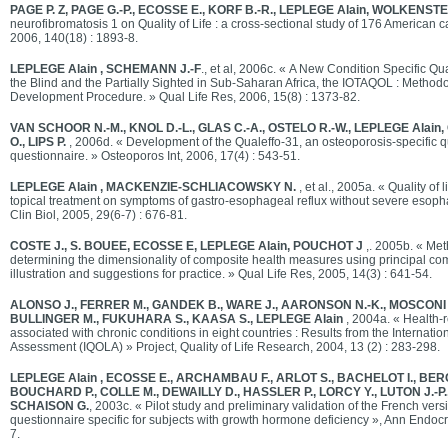
PAGE P. Z, PAGE G.-P., ECOSSE E., KORF B.-R., LEPLEGE Alain, WOLKENSTE
neurofibromatosis 1 on Quality of Life : a cross-sectional study of 176 American 
2006, 140(18) : 1893-8.
LEPLEGE Alain , SCHEMANN J.-F
., et al, 2006c. « A New Condition Specific Qua
the Blind and the Partially Sighted in Sub-Saharan Africa, the IOTAQOL : Methodo
Development Procedure. » Qual Life Res, 2006, 15(8) : 1373-82.
VAN SCHOOR N.-M., KNOL D.-L., GLAS C.-A., OSTELO R.-W., LEPLEGE Alai
O., LIPS P.
, 2006d. « Development of the Qualeffo-31, an osteoporosis-specific qua
questionnaire. » Osteoporos Int, 2006, 17(4) : 543-51.
LEPLEGE Alain , MACKENZIE-SCHLIACOWSKY N.
, et al., 2005a. « Quality of 
topical treatment on symptoms of gastro-esophageal reflux without severe esopha
Clin Biol, 2005, 29(6-7) : 676-81.
COSTE J., S. BOUEE, ECOSSE E, LEPLEGE Alain, POUCHOT J
,. 2005b. « Met
determining the dimensionality of composite health measures using principal co
illustration and suggestions for practice. » Qual Life Res, 2005, 14(3) : 641-54.
ALONSO J., FERRER M., GANDEK B., WARE J., AARONSON N.-K., MOSCONI 
BULLINGER M., FUKUHARA S., KAASA S., LEPLEGE Alain
, 2004a. « Health-re
associated with chronic conditions in eight countries : Results from the Internation
Assessment (IQOLA) » Project, Quality of Life Research, 2004, 13 (2) : 283-298.
LEPLEGE Alain , ECOSSE E., ARCHAMBAU F., ARLOT S., BACHELOT I., BERCO
BOUCHARD P., COLLE M., DEWAILLY D., HASSLER P., LORCY Y., LUTON J.-P.,
SCHAISON G.
, 2003c. « Pilot study and preliminary validation of the French versio
questionnaire specific for subjects with growth hormone deficiency », Ann Endocr
7.