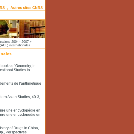
NRS
Autres sites CNRS
ications 2004 - 2007
>
(ACL) internationales
onales
lbooks of Geometry, in
cational Studies in
ndements de l’arithmétique
dern Asian Studies, 40-3,
crire une encyclopédie en
crire une encyclopédie en
story of Drugs in China,
p., Perspectives