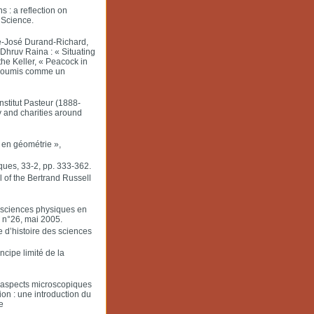
 : a reflection on
 Science.
e-José Durand-Richard,
 Dhruv Raina : « Situating
the Keller, « Peacock in
es soumis comme un
nstitut Pasteur (1888-
ry and charities around
 en géométrie »,
ques, 33-2, pp. 333-362.
 of the Bertrand Russell
s sciences physiques en
 n°26, mai 2005.
e d’histoire des sciences
cipe limité de la
s aspects microscopiques
on : une introduction du
e