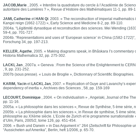
JACOB,Marie
, 2005. « Interdire la quadrature du cercle à l’Académie de Scienc
autoritaire des Lumières ? », Revue d’Histoire des Mathématiques 11-1, pp. 89-1
JAMI, Catherine
et
HAN Qi
. 2003. « The reconstruction of imperial mathematics 
Kangxi reign (1662-1722) », Early Science and Medicine 8-2, pp. 89-110.
2004a. “Légitimité dynastique et reconstruction des sciences. Mei Wending (16
59-4, pp. 701-727.
2004b. “Representations and uses of ‘European science’ in China (1582-1722)”, Ze
Forschung 34, pp. 197-213.
KELLER, Agathe
, 2005. « Making diagrams speak, in Bhâskara I’s commentary o
Historia Mathematica 32, pp. 275-302.
LACKI, Jan
, 2007a. « Geneva : From the Science of the Enlightenment to CERN »
, 9, pp. 231-252.
2007b (sous presse). « Louis de Broglie », Dictionnary of Scientific Biographies.
KARIM, Yacin
et
LACKI, Jan
, 2007. « Replication of Guye and Lavanchy’s experi
dependency of inertia », Archives des Sciences , 58, pp. 159-169
LECOURT, Dominique
, 2004. « On individualism » , Angelaki, Journal of the The
pp. 11-16.
2005a. « La philosophie dans les sciences », Revue de Synthèse, 5 ème série, n
2005b. « La philosophie dans les sciences », in Revue de synthèse, 5 ème série,
philosophie au XXème siècle. L’Ecole de Zurich et le programme surrationaliste »
d’Ulm, Paris, 2005/2, tome 126, pp. 451-454.
2006. « Bush und Darwin » in Das Argument n° 264 (Zeitschrift für Philosophie 
“Aussicheten auf Amerika”, Berlin, heft 1/2006, p. 65-70.