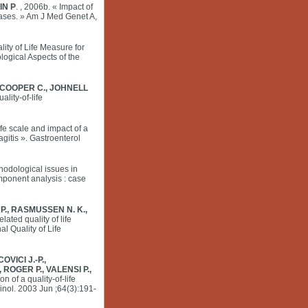
IN P
. , 2006b. « Impact of
cases. » Am J Med Genet A,
lity of Life Measure for
logical Aspects of the
n, COOPER C., JOHNELL
lity-of-life
life scale and impact of a
gitis ». Gastroenterol
hodological issues in
mponent analysis : case
P., RASMUSSEN N. K.,
lated quality of life
al Quality of Life
VICI J.-P.,
 ROGER P., VALENSI P.,
n of a quality-of-life
inol. 2003 Jun ;64(3):191-