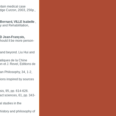
ntain medical case
edge Curzon, 2003, 256p.,
ernard, VILLE Isabelle
,
y and Rehabilitation,
D Jean-François,
should it be more person-
a and beyond. Liu Hui and
atiques de la Chine
n et J. Revel, Editions de
ian Philosophy, 34, 1-2,
tions inspired by sources
sis, 95, pp. 614-626.
act sciences, 61, pp. 343-
l studies in the
history and philosophy of