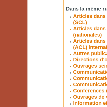
Dans la même ru
Articles dans
(SCL)
Articles dans
(nationales)
Articles dans
(ACL) interna
Autres public
Directions d’
Ouvrages scie
Communicatio
Communicatio
Communication
Conférences i
Ouvrages de v
Information et