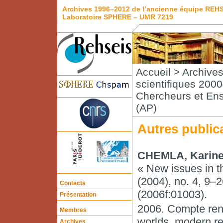
Archives 1996–2012 de l’ancienne équipe REH
Laboratoire SPHERE – UMR 7219
Accueil
>
Archive
scientifiques 200
Chercheurs et En
(AP)
Autres public
CHEMLA, Karin
« New issues in th
(2004), no. 4, 9
Contacts
(2006f:01003).
Présentation
2006. Compte rend
Membres
worlds, modern re
Archives