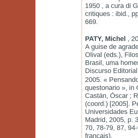
1950 , a cura di G
critiques : ibid.,
669.
PATY, Michel
, 20
A guise de agrade
Olival (eds.), Filo
Brasil, uma home
Discurso Editorial
2005. « Pensando 
questonario », in
Castán, Óscar ; R
(coord.) [2005]. 
Universidades Eu
Madrid, 2005, p. 3
70, 78-79, 87, 94-
français).