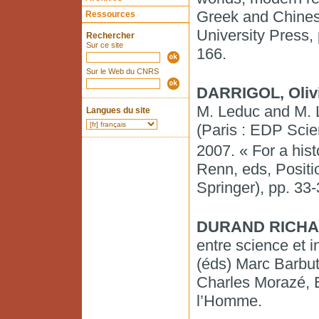
Greek and Chinese
Ressources
University Press,
Rechercher
Sur ce site
166.
Sur le Web du CNRS
DARRIGOL, Oliv
M. Leduc and M. Le
Langues du site
(Paris : EDP Scie
2007. « For a his
Renn, eds, Positio
Springer), pp. 33-
DURAND RICHAR
entre science et 
(éds) Marc Barbut
Charles Morazé, 
l’Homme.