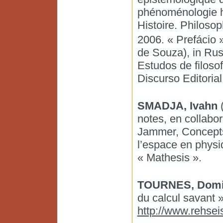
phénoménologie h
Histoire. Philosoph
2006. « Prefácio 
de Souza), in Rus
Estudos de filosof
Discurso Editorial
SMADJA, Ivahn
(
notes, en collabo
Jammer, Concepts 
l’espace en physiq
« Mathesis ».
TOURNES, Domi
du calcul savant »
http://www.rehseis