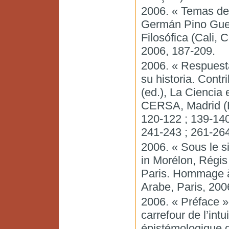
2006. « Temas de 
Germán Pino Guer
Filosófica (Cali, 
2006, 187-209.
2006. « Respuesta
su historia. Cont
(ed.), La Ciencia 
CERSA, Madrid (Es
120-122 ; 139-140
241-243 ; 261-264.
2006. « Sous le si
in Morélon, Régi
Paris. Hommage à
Arabe, Paris, 2006
2006. « Préface »
carrefour de l’int
épistémologique d