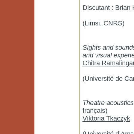
Discutant : Brian 
(Limsi, CNRS)
Sights and sound
and visual experi
Chitra Ramaling
(Université de C
Theatre acoustic
français)
Viktoria Tkaczyk
(Université d’Ams