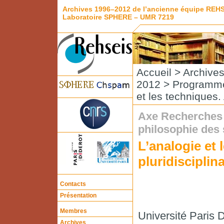
Archives 1996–2012 de l’ancienne équipe REH
Laboratoire SPHERE – UMR 7219
Accueil
>
Archive
2012
>
Programme
et les techniques.
Axe Recherches i
philosophie des
L’analogie et
pluridisciplin
Contacts
Présentation
Membres
Université Paris 
Archives