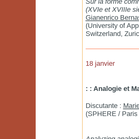
Sur la forme comm
(XVIe et XVIIIe si
Gianenrico Berna
(University of Ap
Switzerland, Zuri
18 janvier
: : Analogie et 
Discutante :
Mari
(SPHERE / Paris 
Analyzing analog