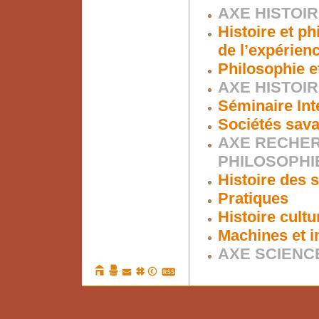
AXE HISTOIR
Histoire et ph
de l’expérien
Philosophie e
AXE HISTOI
Séminaire Int
Sociétés sava
AXE RECHER
PHILOSOPHI
Histoire des s
Pratiques
Histoire cultu
Machines et i
AXE SCIENCE