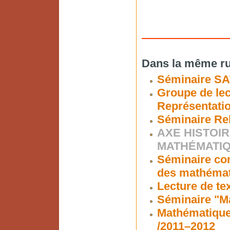
Dans la même ru
Séminaire S
Groupe de lec
Représentati
Séminaire Re
AXE HISTOIR
MATHÉMATI
Séminaire co
des mathéma
Lecture de te
Séminaire "Ma
Mathématiques
/2011–2012