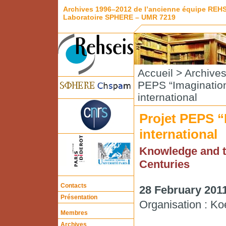
Archives 1996–2012 de l’ancienne équipe REH
Laboratoire SPHERE – UMR 7219
Accueil
>
Archive
PEPS “Imaginatio
international
Projet PEPS “
international
Knowledge and t
Centuries
Contacts
28 February 201
Présentation
Organisation : Ko
Membres
Archives