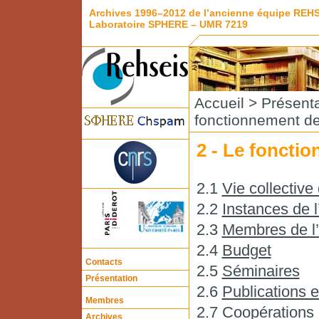
Archives 1996–2012 de l’ancienne équipe REH
Laboratoire SPHERE – UMR 7219
Accueil
>
Présenta
fonctionnement de
2 - Le foncti
2.1
Vie collective
2.2
Instances de l
2.3
Membres de l
2.4
Budget
Contacts
2.5
Séminaires
Présentation
2.6
Publications 
Membres
2.7
Coopérations 
Archives