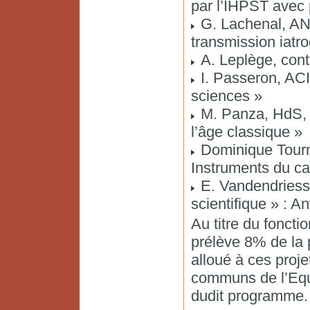
par l’IHPST avec
G. Lachenal, ANR
transmission iat
A. Leplège, con
I. Passeron, ACI
sciences »
M. Panza, HdS, A
l’âge classique »
Dominique Tournè
Instruments du ca
E. Vandendriessc
scientifique » : 
Au titre du fonct
prélève 8% de la 
alloué à ces proj
communs de l’Equi
dudit programme.