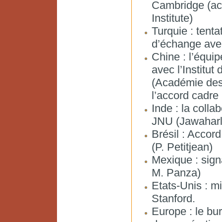
Cambridge (ac
Institute)
Turquie : tenta
d’échange avec
Chine : l’équip
avec l’Institut
(Académie des 
l’accord cadr
Inde : la colla
JNU (Jawaharla
Brésil : Acco
(P. Petitjean)
Mexique : sig
M. Panza)
Etats-Unis : m
Stanford.
Europe : le bu