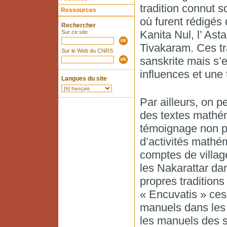
tradition connut 
Ressources
où furent rédigés 
Rechercher
Kanita Nul, l’ Ast
Sur ce site
Tivakaram. Ces tra
Sur le Web du CNRS
sanskrite mais s’
influences et une 
Langues du site
Par ailleurs, on p
des textes mathém
témoignage non p
d’activités mathém
comptes de villa
les Nakarattar da
propres traditions
« Encuvatis » ces
manuels dans les é
les manuels des s