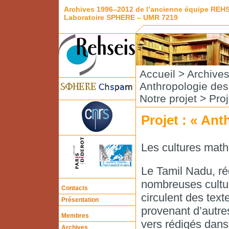
Archives 1996–2012 de l’ancienne équipe REH
Laboratoire SPHERE – UMR 7219
Accueil
>
Archive
Anthropologie de
Notre projet
> Proj
Projet : « An
Les cultures mat
Le Tamil Nadu, ré
nombreuses cultur
Contacts
circulent des text
Présentation
provenant d’autres
Membres
vers rédigés dans
Archives