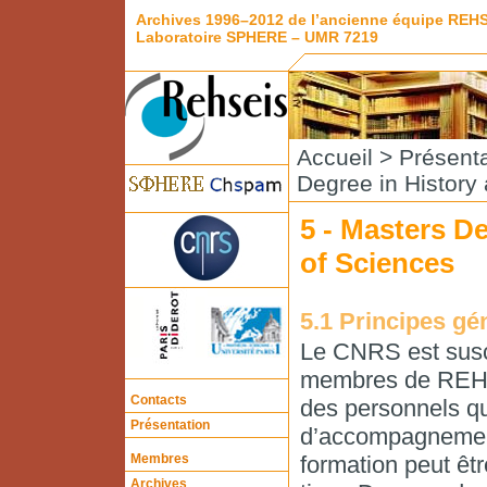
Archives 1996–2012 de l’ancienne équipe REH
Laboratoire SPHERE – UMR 7219
Accueil
>
Présenta
Degree in History
5 - Masters D
of Sciences
5.1 Principes gé
Le CNRS est susc
membres de REHSEI
Contacts
des personnels qu
Présentation
d’accompagnement 
Membres
formation peut êt
Archives