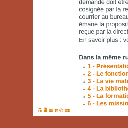
demande doit être 
cosignée par la r
courrier au bureau
émane la propositi
reçue par la direct
En savoir plus : v
Dans la même ru
1 - Présentati
2 - Le foncti
3 - La vie mat
4 - La bibliot
5 - La formati
6 - Les missi