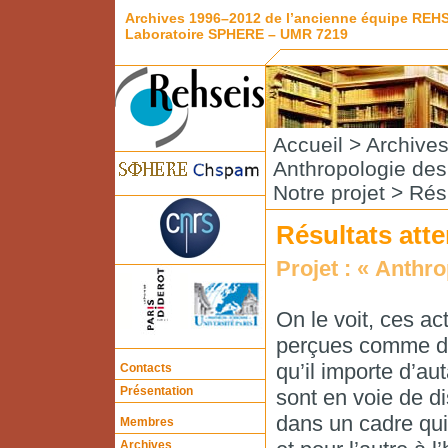
Archives 1996–2012 de l’ancienne équipe REH
Laboratoire SPHERE – UMR 7219
Accueil
>
Archive
Anthropologie de
Notre projet
> Résu
Résultats att
Projet : « Anthr
On le voit, ces a
perçues comme des
qu’il importe d’au
Contacts
Présentation
sont en voie de d
dans un cadre qui 
Membres
Archives