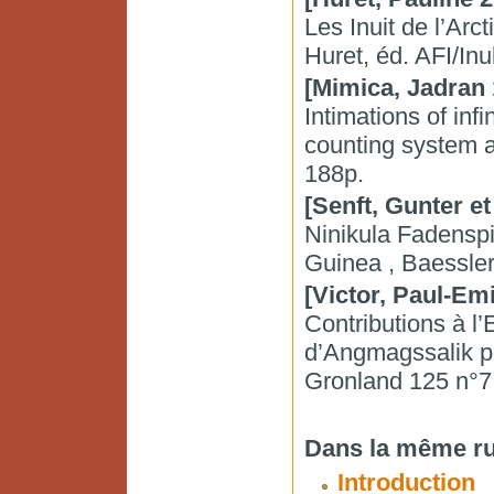
Les Inuit de l’Arc
Huret, éd. AFI/In
[Mimica, Jadran 
Intimations of inf
counting system 
188p.
[Senft, Gunter et
Ninikula Fadenspi
Guinea , Baessler
[Victor, Paul-Emi
Contributions à l
d’Angmagssalik pa
Gronland 125 n°7
Dans la même ru
Introduction