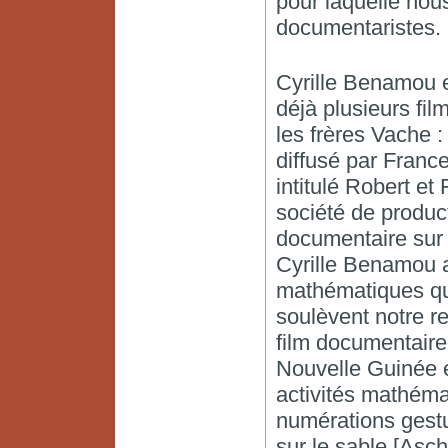
pour laquelle nou
documentaristes.
Cyrille Benamou es
déjà plusieurs film
les frères Vache 
diffusé par France
intitulé Robert et
société de produc
documentaire sur l
Cyrille Benamou a
mathématiques qu
soulèvent notre re
film documentaire 
Nouvelle Guinée et
activités mathémat
numérations gestu
sur le sable [Asch