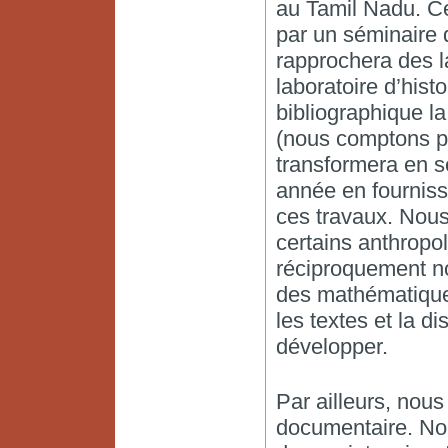
au Tamil Nadu. C
par un séminaire q
rapprochera des l
laboratoire d’hist
bibliographique l
(nous comptons pa
transformera en sé
année en fourniss
ces travaux. Nous 
certains anthropo
réciproquement nou
des mathématiques
les textes et la di
développer.
Par ailleurs, nou
documentaire. No