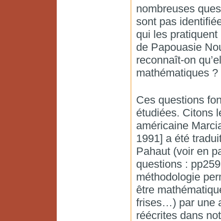
nombreuses questi
sont pas identif
qui les pratiquent 
de Papouasie Nou
reconnaît-on qu’e
mathématiques ? P
Ces questions fon
étudiées. Citons 
américaine Marcia
1991] a été tradu
Pahaut (voir en pa
questions : pp259
méthodologie perm
être mathématique 
frises…) par une a
réécrites dans no