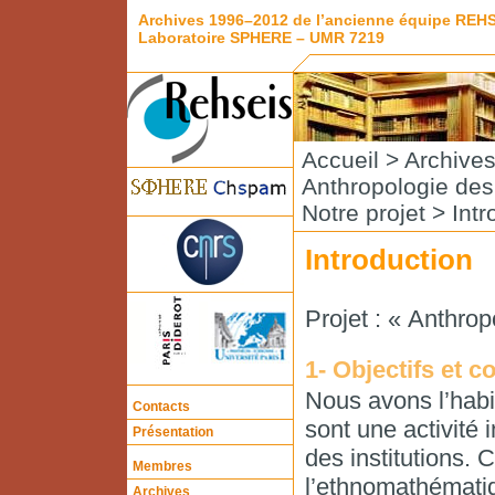
Archives 1996–2012 de l’ancienne équipe REH
Laboratoire SPHERE – UMR 7219
Accueil
>
Archive
Anthropologie de
Notre projet
> Intr
Introduction
Projet : « Anthro
1- Objectifs et c
Nous avons l’hab
Contacts
sont une activité 
Présentation
des institutions.
Membres
l’ethnomathématiq
Archives